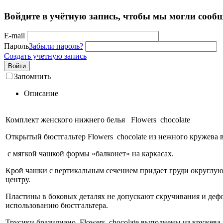
Войдите в учётную запись, чтобы мы могли сообщ
E-mail
Пароль
Забыли пароль?
Создать учетную запись
Войти
Запомнить
Описание
Комплект женского нижнего белья Flowers chocolate
Открытый бюстгальтер Flowers chocolate из нежного кружева 
с мягкой чашкой формы «балконет» на каркасах.
Крой чашки с вертикальным сечением придает груди округлую 
центру.
Пластины в боковых деталях не допускают скручивания и деф
использованию бюстгальтера.
Трусики бразилиано Flowers chocolate выполнены из кружева 